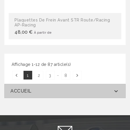
Plaquettes De Frein Avant STR Route/Racing
AP-Racing
48,00 €
À partir de
Affichage 1-12 de 87 article(s)
…


1
2
3
8

ACCUEIL