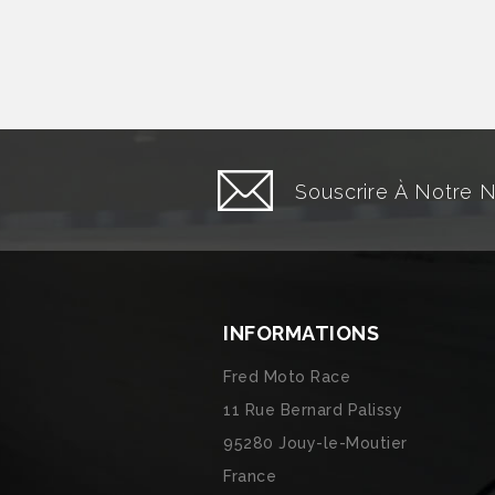
Souscrire À Notre 
INFORMATIONS
Fred Moto Race
11 Rue Bernard Palissy
95280 Jouy-le-Moutier
France