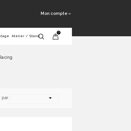
Mon compte

0
ntage
Atelier / Stand
Racing

r par :