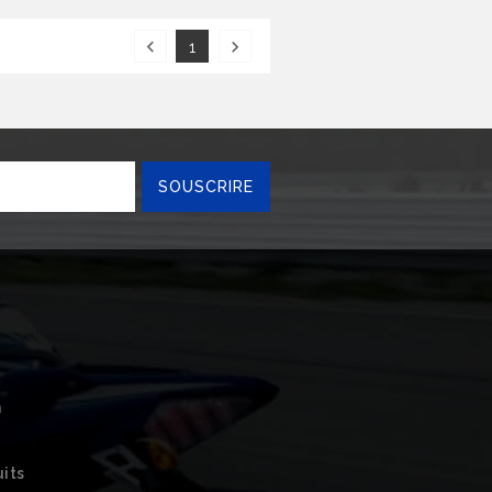


1
n
uits