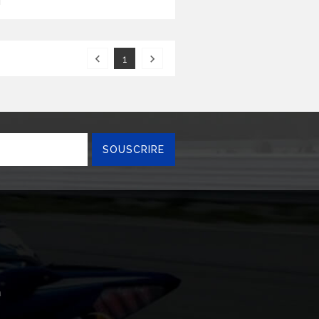


1
n