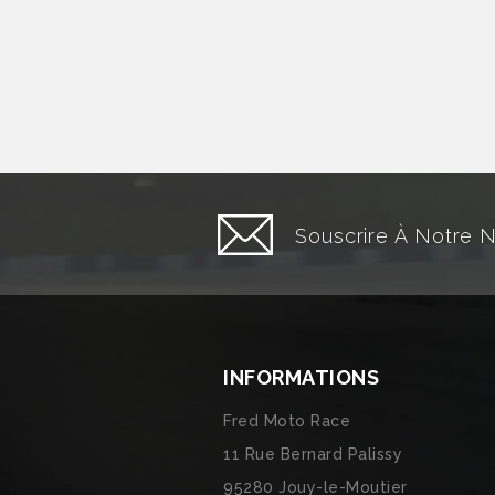
Souscrire À Notre 
INFORMATIONS
Fred Moto Race
11 Rue Bernard Palissy
95280 Jouy-le-Moutier