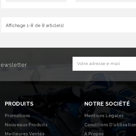
Affichage 1-8 de 8 article(s)
Newsletter
PRODUITS
NOTRE SOCIÉTÉ
Promotions
Mentions Légales
Nouveaux Produits
Conditions D'utilisatio
Meilleures Ventes
A Propos