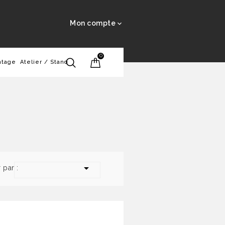
Mon compte

0
ntage
Atelier / Stand

r par :