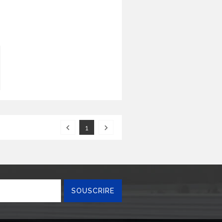


1