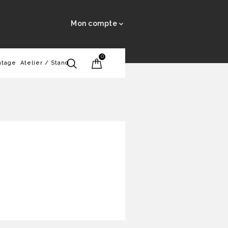
Mon compte

0
ntage
Atelier / Stand