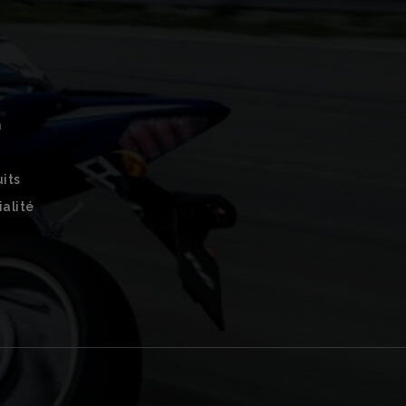
n
uits
ialité