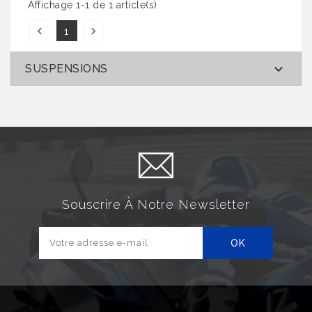
Affichage 1-1 de 1 article(s)


1

SUSPENSIONS
Souscrire À Notre Newsletter